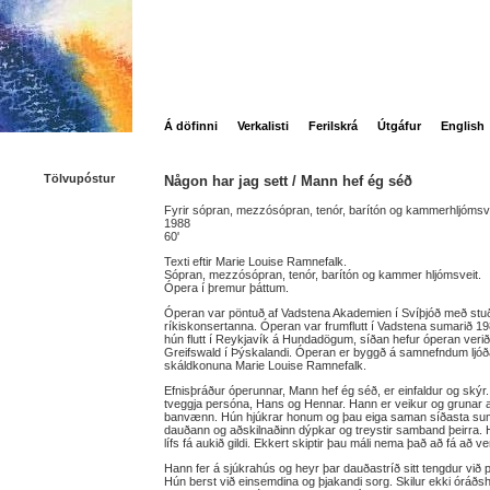
Á döfinni
Verkalisti
Ferilskrá
Útgáfur
English
Tölvupóstur
Någon har jag sett / Mann hef ég séð
Fyrir sópran, mezzósópran, tenór, barítón og kammerhljómsve
1988
60'
Texti eftir Marie Louise Ramnefalk.
Sópran, mezzósópran, tenór, barítón og kammer hljómsveit.
Ópera í þremur þáttum.
Óperan var pöntuð af Vadstena Akademien í Svíþjóð með s
ríkiskonsertanna. Óperan var frumflutt í Vadstena sumarið 1
hún flutt í Reykjavík á Hundadögum, síðan hefur óperan verið 
Greifswald í Þýskalandi. Óperan er byggð á samnefndum ljóða
skáldkonuna Marie Louise Ramnefalk.
Efnisþráður óperunnar, Mann hef ég séð, er einfaldur og skýr
tveggja persóna, Hans og Hennar. Hann er veikur og grunar 
banvænn. Hún hjúkrar honum og þau eiga saman síðasta sumar
dauðann og aðskilnaðinn dýpkar og treystir samband þeirra. 
lífs fá aukið gildi. Ekkert skiptir þau máli nema það að fá að 
Hann fer á sjúkrahús og heyr þar dauðastríð sitt tengdur við 
Hún berst við einsemdina og þjakandi sorg. Skilur ekki óráðs