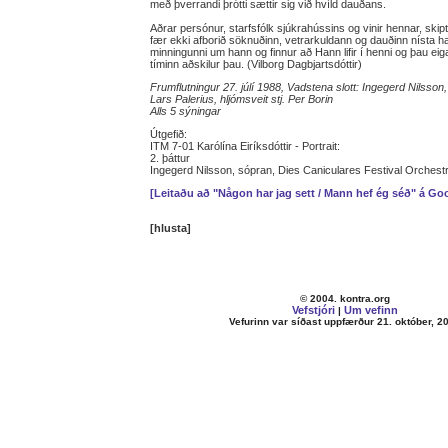
með þverrandi þrótti sættir sig við hvíld dauðans.
Aðrar persónur, starfsfólk sjúkrahússins og vinir hennar, ski
fær ekki afborið söknuðinn, vetrarkuldann og dauðinn nísta ha
minningunni um hann og finnur að Hann lifir í henni og þau eig
tíminn aðskilur þau. (Vilborg Dagbjartsdóttir)
Frumflutningur 27. júlí 1988, Vadstena slott: Ingegerd Nilsson,
Lars Palerius, hljómsveit stj. Per Borin
Alls 5 sýningar
Útgefið:
ITM 7-01 Karólína Eiríksdóttir - Portrait:
2. þáttur
Ingegerd Nilsson, sópran, Dies Caniculares Festival Orchestra
[Leitaðu að "Någon har jag sett / Mann hef ég séð" á Go
[hlusta]
© 2004. kontra.org
Vefstjóri
Um vefinn
|
Vefurinn var síðast uppfærður 21. október, 2