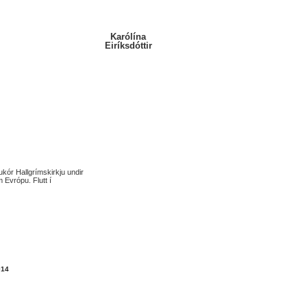
Karólína
Eiríksdóttir
ukór Hallgrímskirkju undir
 Evrópu. Flutt í
014