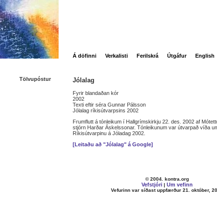
Á döfinni
Verkalisti
Ferilskrá
Útgáfur
English
Tölvupóstur
Jólalag
Fyrir blandaðan kór
2002
Texti eftir séra Gunnar Pálsson
Jólalag ríkisútvarpsins 2002
Frumflutt á tónleikum í Hallgrímskirkju 22. des. 2002 af Mótett
stjórn Harðar Áskelssonar. Tónleikunum var útvarpað víða um
Ríkisútvarpinu á Jóladag 2002.
[Leitaðu að "Jólalag" á Google]
© 2004. kontra.org
Vefstjóri
Um vefinn
|
Vefurinn var síðast uppfærður 21. október, 2